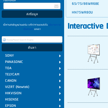
กรอกอีเมล
65/75/86WR6BE
HN75WR80U
Interactive
เมื่อท่านส่งข้อมูลผ่านฟอร์ม จะถือว่าท่านยอมรับใน
นโยบายความ
เป็นส่วนตัว
ของเรา
SONY
PANASONIC
TOA
TELYCAM
CANON
VIZRT (Newtek)
HIKVISION
HISENSE
EPSON