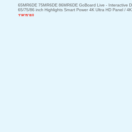
65MR6DE 75MR6DE 86MR6DE GoBoard Live - Interactive Disp
65/75/86 inch Highlights Smart Power 4K Ultra HD Panel / 4K 
ราคาขาย
0