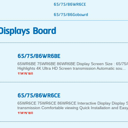
65/75/86WR6CE
65/75/86Goboard
 Displays Board
65/75/86WR6BE
65WR6BE 75WR6BE 86WR6BE Display Screen Size : 65/75/86 in
Highlights 4K Ultra HD Screen transmission Automatic sou...
ราคาขาย
0
65/75/86WR6CE
65WR6CE 75WR6CE 86WR6CE Interactive Display Display Scre
transmission Comfortable viewing Quick Installation and Easy 
ราคาขาย
0