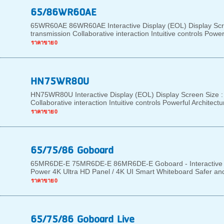
65/86WR60AE
65WR60AE 86WR60AE Interactive Display (EOL) Display Scree
transmission Collaborative interaction Intuitive controls Powerf
ราคาขาย
0
HN75WR80U
HN75WR80U Interactive Display (EOL) Display Screen Size : 
Collaborative interaction Intuitive controls Powerful Architectu
ราคาขาย
0
65/75/86 Goboard
65MR6DE-E 75MR6DE-E 86MR6DE-E Goboard - Interactive Disp
Power 4K Ultra HD Panel / 4K UI Smart Whiteboard Safer and
ราคาขาย
0
65/75/86 Goboard Live